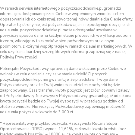
W ramach serwisu internetowego pozyczkapodchoinke.pl gromadzi
informacje udostępniane przez Ciebie w wypełnionym wniosku, celem
dopasowania ich do konkretnej, stworzonej indywidualnie dla Ciebie oferty.
Operator tej strony nie jest pożyczkodawcą ani nie podejmuje decyzji o ich
udzieleniu. pozyczkapodchoinke.pl może udostępniać uzyskane w
powyższy sposób dane na każdym etapie procesu ich weryfikacji osobom
trzecim, wliczając w to członków sieci pożyczkowych oraz innym
podmiotom, z którymi współpracuje w ramach działań marketingowych. W
celu uzyskania bardziej szczegółowych informacji zapoznaj się z naszą
Polityką Prywatności.
Potencjalni Pożyczkodawcy sprawdzą dane wskazane przez Ciebie we
wniosku w celu ocenienia czy są w stanie udzielić Ci pożyczki.
pozyczkapodchoinke.pl nie gwarantuje, że przedstawi Twoje dane
Pożyczkodawcy oraz że Twój wniosek o udzielenie pożyczki będzie
zaaprobowany. Czas transferu kwoty pożyczki jest zróżnicowany i zależy
od Pożyczkodawcy. Nie wszyscy Pożyczkodawcy gwarantują, iż udzielona
kwota pożyczki będzie do Twojej dyspozycji w przeciągu godziny od
złożenia wniosku. Nie wszyscy Pożyczkodawcy zapewniają możliwość
udzielenia pożyczki w kwocie do 3 000 zł.
* Reprezentatywny przykład pożyczki: Rzeczywista Roczna Stopa
Oprocentowania (RRSO) wynosi 11,61%, całkowita kwota kredytu (bez
kredytowanych kosztów) – 10000 zł, całkowita kwota do zapłaty –