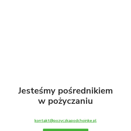
Złóż wniosek
Jesteśmy pośrednikiem
w pożyczaniu
kontakt@pozyczkapodchoinke.pl